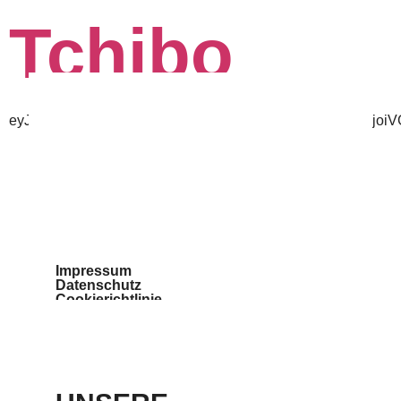
Tchibo
eyJpZCI6MTExNiwiaW50ZXJuYWxfaWQiOiIiLCJuYW1lIj
Impressum
Datenschutz
Cookierichtlinie
Teilnahmebedingungen
Barrierefreiheit