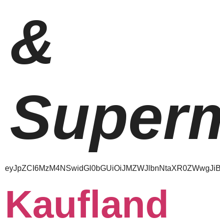
&
Superm
eyJpZCI6MzM4NSwidGl0bGUiOiJMZWJlbnNtaXR0ZWwgJiBTd
Kaufland