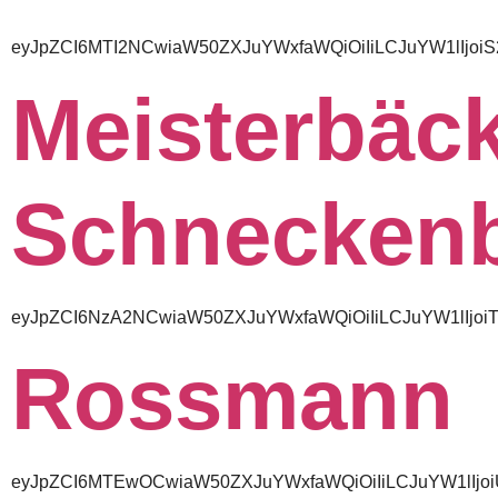
eyJpZCI6MTI2NCwiaW50ZXJuYWxfaWQiOiIiLCJuYW1lIj
Meisterbäck
Schnecken
eyJpZCI6NzA2NCwiaW50ZXJuYWxfaWQiOiIiLCJuYW1lIjo
Rossmann
eyJpZCI6MTEwOCwiaW50ZXJuYWxfaWQiOiIiLCJuYW1lIj