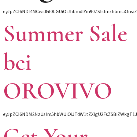
eyJpZCI6NDI4MCwidGl0bGUiOiJhbmdlYm90ZSIsImxhbmciOnsiZW
Summer Sale
bei
OROVIVO
eyJpZCI6NDM2NzUsIm5hbWUiOiJTdW1tZXIgU2FsZSBiZWkgT1J
Get Your