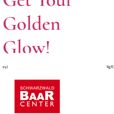
Golden
Glow!
eyJpZCI6NDMyODcsIm5hbWUiOiJHZXQgWW91ciBHb2xkZW4gR2xv