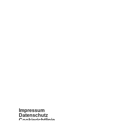
Impressum
Datenschutz
Cookierichtlinie
Teilnahmebedingungen
Barrierefreiheit